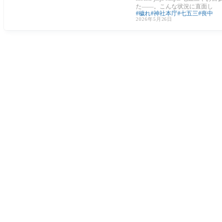
た——。こんな状況に直面し
穢れ
神社本庁
七五三
喪中
2026年5月26日