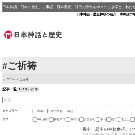
日本神話・日本の歴史、古事記・日本書紀・口伝で伝わる神々の生き様と、私た
日本神話・歴史
神様の紹介
日本神話の
#ご祈祷
ホーム
ご祈祷

記事一覧
1 - 1件 / 全1件
カテゴリー
神事
日本の文化
縁起
タグ
神社参拝
神社本庁
気枯れ
お宮参り
穢れ
親等
七五三
日本の文化
喪中・忌中の神社参拝、い
mochu-jinja-sanpa