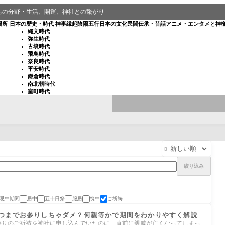
ちの分野・生活、開運、神社との繋がり
場所
日本の歴史・時代
神事
縁起
陰陽五行
日本の文化
民間伝承・昔話
アニメ・エンタメと神
縄文時代
弥生時代
古墳時代
飛鳥時代
奈良時代
平安時代
鎌倉時代
南北朝時代
室町時代

絞り込み
忌中期間
忌中
五十日祭
服忌
喪中
ご祈祷
つまでお参りしちゃダメ？何親等かで期間をわかりやすく解説
i 七五三やお宮参りのご祈祷を神社に申し込んでいたのに、直前に親戚が亡くなってしまっ