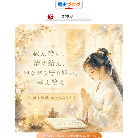

「祓え給い、清め給え」完全解説noteはこちら