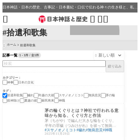
日本神話・日本の歴史、古事記・日本書紀・口伝で伝わる神々の生き様と、私たちの分野・生活、開運、神社との繋がり




#拾遺和歌集
ホーム
拾遺和歌集

記事一覧
1 - 1件 / 全1件

絞り込み
カテゴリー
神事
日本の文化
タグ
拾遺和歌集
穢れ
年越の大祓
スサノオノミコト
無病息災
茅の輪
疫神除け
夏越の祓
蘇民将来
神職
日本の文化
茅の輪くぐりとは？神社で行われる意
味から知る、くぐり方と作法
茅（ちがや）で編んだ大きな輪をくぐり、
半年の罪穢（つみけがれ）を祓って無病息
スサノオノミコト
穢れ
無病息災
神職
災を願う――それが神社の「茅の輪くぐ
2025年11月29日
り」です