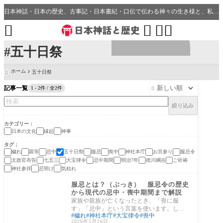
日本神話・日本の歴史、古事記・日本書紀・口伝で伝わる神々の生き様と、私たちの分野・生活、開運、神社との繋がり




#五十日祭
ホーム
五十日祭

記事一覧
1 - 2件 / 全2件

絞り込み
カテゴリー
日本の文化
縁起
神事
タグ
穢れ
親等
忌中
五十日祭
服忌
喪中
神社本庁
お宮参り
服忌令
太政官布告
七五三
大宝律令
忌中期間
明治7年
徳川綱吉
ご祈祷
神社参拝
忌明け
気枯れ
日本の文化
服忌とは？（ぶっき） 服忌令の歴史
から現代の忌中・喪中期間まで解説
家族や親族が亡くなったとき、「喪に服
す」「忌中」という言葉を使います。しか
穢れ
神社本庁
大宝律令
喪中
し「服忌（ぶっき）」という言葉を正確に
2026年5月26日