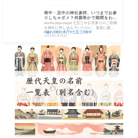
説明でき
日本の文化
喪中・忌中の神社参拝、いつまでお参
りしちゃダメ？何親等かで期間をわか
りやすく解説
mochu-jinja-sanpai 七五三やお宮参りのご祈祷
を神社に申し込んでいたのに、直前に親戚
穢れ
神社本庁
七五三
喪中
が亡くなってしまった——。こんな状況に
2026年5月26日
直面し