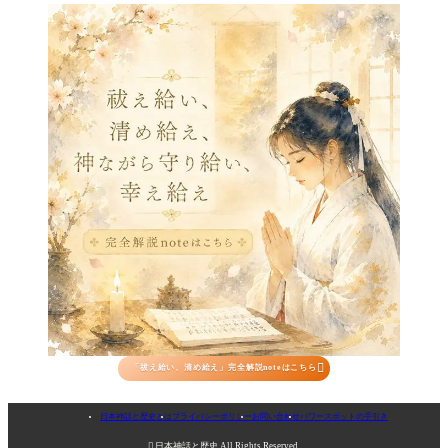

「祓え給い、清め給え」完全解説noteはこちら
日本神話と歴史とは
プライバシーポリシー
お問い合わせ
パワースポットの手引き

日本神話と歴史 All Rights Reserved.