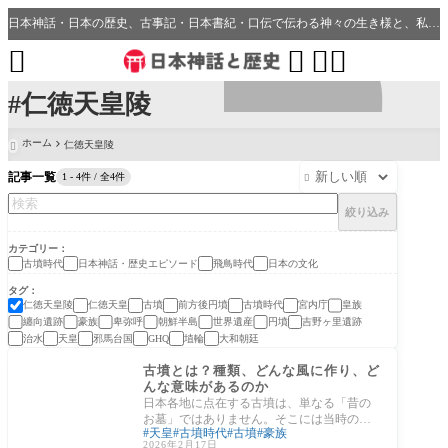
日本神話・日本の歴史、古事記・日本書紀・口伝で伝わる神々の生き様と、私たちの分野・生活、開運、神社との繋がり




#仁徳天皇陵
ホーム
仁徳天皇陵

記事一覧
1 - 4件 / 全4件

絞り込み
カテゴリー
古墳時代
日本神話・歴史エピソード
飛鳥時代
日本の文化
タグ
仁徳天皇陵
仁徳天皇
古墳
前方後円墳
古墳時代
宮内庁
皇族
纏向遺跡
豪族
卑弥呼
朝鮮半島
世界遺産
円墳
吉野ヶ里遺跡
治水
天皇
邪馬台国
埴輪
大和朝廷
GHQ
日本の文化
古墳とは？種類、どんな風に作り、ど
んな意味があるのか
日本各地に点在する古墳は、単なる「昔の
お墓」ではありません。そこには当時の社
天皇
古墳時代
古墳
豪族
会構造、権力の在り方、死生観、そして国
2026年2月17日