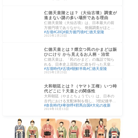
のかた
日本神話・歴史エピソ
ード
仁徳天皇陵とは？（大仙古墳）調査が
進まない謎の多い場所である理由
仁徳天皇陵（大仙古墳）は、日本最大の前
方後円墳でありながら、発掘調査がほとん
古墳
GHQ
前方後円墳
仁徳天皇陵
ど行われていない謎多き場所です。宮内庁
2025年2月23日
はこれ
日本神話・歴史エピソ
ード
仁徳天皇とは？煙立つ民のかまどは賑
ひにけり から見えるお人柄・治世
仁徳天皇は、「民のかまど」の逸話で知ら
れる、日本史上屈指の仁政を行った天皇で
古墳時代
古墳
朝鮮半島
仁徳天皇陵
す。即位後、国を見渡して民家から煙が立
2025年2月23日
ち昇ら
古墳時代
大和朝廷とは？（ヤマト王権）いつ時
代どこに？天皇との関係性
大和朝廷（やまとちょうてい）は、日本の
古代における支配体制を指し、3世紀後半か
奈良時代
卑弥呼
邪馬台国
大化の改新
ら7世紀にかけて奈良盆地を中心に成立した
2024年10月13日
とさ