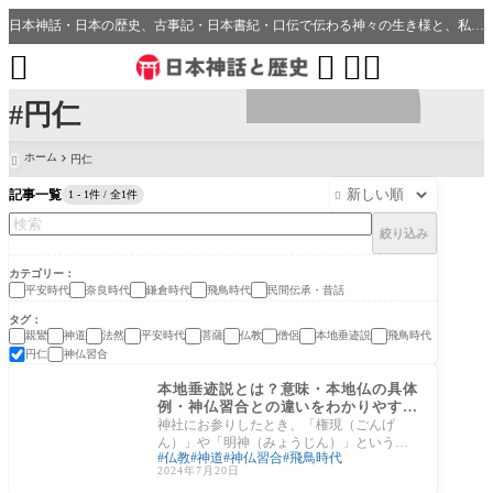
日本神話・日本の歴史、古事記・日本書紀・口伝で伝わる神々の生き様と、私たちの分野・生活、開運、神社との繋がり




#円仁
ホーム
円仁

記事一覧
1 - 1件 / 全1件

絞り込み
カテゴリー
平安時代
奈良時代
鎌倉時代
飛鳥時代
民間伝承・昔話
タグ
親鸞
神道
法然
平安時代
菩薩
仏教
僧侶
本地垂迹説
飛鳥時代
円仁
神仏習合
民間伝承・昔話
本地垂迹説とは？意味・本地仏の具体
例・神仏習合との違いをわかりやすく
解説
神社にお参りしたとき、「権現（ごんげ
ん）」や「明神（みょうじん）」という名
仏教
神道
神仏習合
飛鳥時代
前を目にしたことはないでしょうか。熊野
2024年7月20日
権現、東