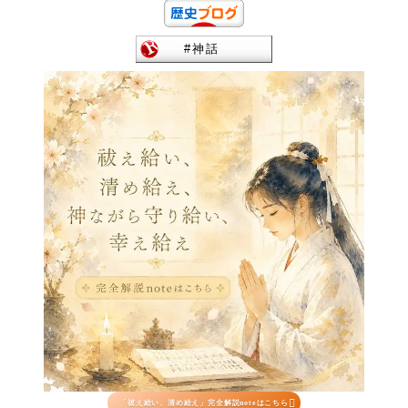

「祓え給い、清め給え」完全解説noteはこちら