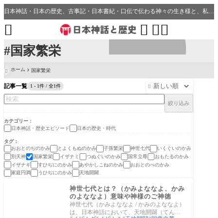
日本神話・日本の歴史、古事記・日本書紀・口伝で伝わる神々の生き様と、私たちの分野・生活、開運、神社との繋がり




#国家繁栄
ホーム
国家繁栄

記事一覧
1 - 1件 / 全1件

絞り込み
カテゴリー
日本神話・歴史エピソード
日本の歴史・時代
タグ
おおとのぢのかみ
とよくもぬのかみ
子孫繁栄
神世七代
いくぐいのかみ
別天神
国家繁栄
イザナミ
つぬぐいのかみ
国常立尊
おもたるのかみ
イザナギ
すひぢにのかみ
あやかしこねのかみ
おおとのべのかみ
家庭円満
うひぢにのかみ
天地開闢
日本神話・歴史エピソ
ード
神世七代とは？（かみよななよ、かみ
のよななよ）意味や神様のご神徳
神世七代（かみよななよ / かみのよななよ）
は、日本神話において、天地開闢（てんち