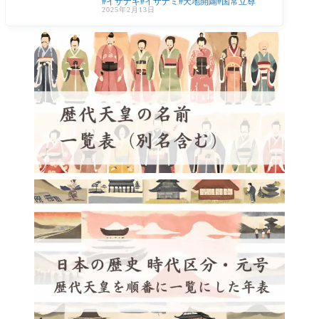
イザナギ
イザナミ
天地開闢
国常立尊
かいびゃく）後に現れた七代の神々を指し
2025年2月13日
ます