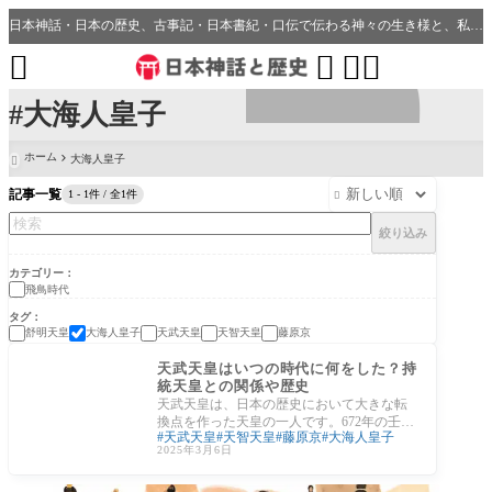
日本神話・日本の歴史、古事記・日本書紀・口伝で伝わる神々の生き様と、私たちの分野・生活、開運、神社との繋がり




#大海人皇子
ホーム
大海人皇子

記事一覧
1 - 1件 / 全1件

絞り込み
カテゴリー
飛鳥時代
タグ
舒明天皇
大海人皇子
天武天皇
天智天皇
藤原京
飛鳥時代
天武天皇はいつの時代に何をした？持
統天皇との関係や歴史
天武天皇は、日本の歴史において大きな転
換点を作った天皇の一人です。672年の壬申
天武天皇
天智天皇
藤原京
大海人皇子
の乱に勝利し、豪族中心の政治から天皇中
2025年3月6日
心の中