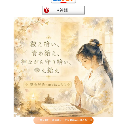

「祓え給い、清め給え」完全解説noteはこちら