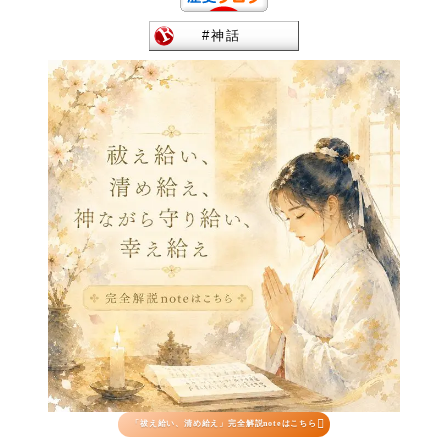

「祓え給い、清め給え」完全解説noteはこちら