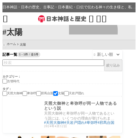
日本神話・日本の歴史、古事記・日本書紀・口伝で伝わる神々の生き様と、私たちの分野・生活、開運、神社との繋がり




#太陽
ホーム
太陽

記事一覧
1 - 1件 / 全1件

絞り込み
カテゴリー
古墳時代
タグ
天照大御神
卑弥呼
邪馬台国
太陽
天岩戸隠れ
古墳時代
天照大御神と卑弥呼が同一人物である
という説
天照大御神と卑弥呼が同一人物であるとい
う説には、いくつかの理由が挙げられます
天照大御神
天岩戸隠れ
卑弥呼
邪馬台国
が、この考えは主に神話と歴史の間の類似
2024年4月12日
点や時