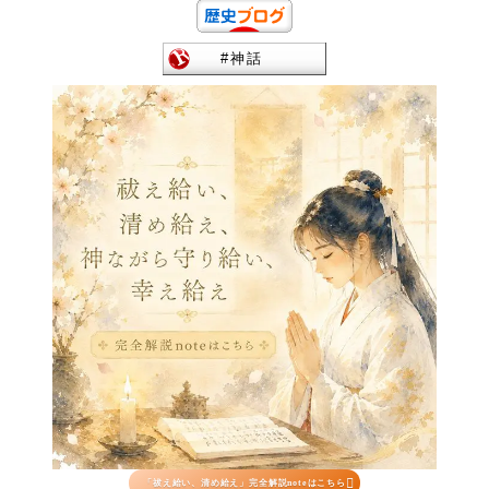

「祓え給い、清め給え」完全解説noteはこちら