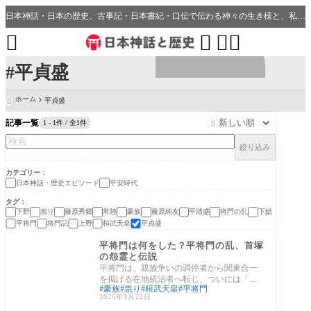
日本神話・日本の歴史、古事記・日本書紀・口伝で伝わる神々の生き様と、私たちの分野・生活、開運、神社との繋がり




#平貞盛
ホーム
平貞盛

記事一覧
1 - 1件 / 全1件

絞り込み
カテゴリー
日本神話・歴史エピソード
平安時代
タグ
下野
祟り
藤原秀郷
常陸
豪族
藤原純友
平清盛
将門の乱
下総
平将門
将門記
上野
桓武天皇
平貞盛
日本神話・歴史エピソ
ード
平将門は何をした？平将門の乱、首塚
の怨霊と伝説
平将門は、親族争いの調停者から関東合一
を掲げる在地統治者へ転じ、ついには「新
豪族
祟り
桓武天皇
平将門
皇」を称して王権の象徴秩序に挑みまし
2025年9月22日
た。本記