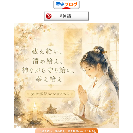

「祓え給い、清め給え」完全解説noteはこちら