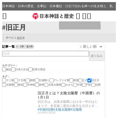
日本神話・日本の歴史、古事記・日本書紀・口伝で伝わる神々の生き様と、私たちの分野・生活、開運、神社との繋がり




#旧正月
ホーム
旧正月

記事一覧
1 - 1件 / 全1件

絞り込み
カテゴリー
縁起
日本の文化
世界の歴史
タグ
十三夜
十五夜
鏡餅
注連飾り
グレゴリオ暦
韓国
正月
旧正月
太陽暦
春節
年神様
雑煮
太陰太陽暦
おせち
中国
門松
旧暦
日本の文化
旧正月とは？太陰太陽暦（中国暦）の
1月1日
旧正月は、太陰太陽暦における一年のはじ
まりで、冬至後二度目の新月を元日とする
中国
旧暦
太陰太陽暦
太陽暦
のが通例です。日本でも近代以前は旧暦で
2026年1月3日
年を数