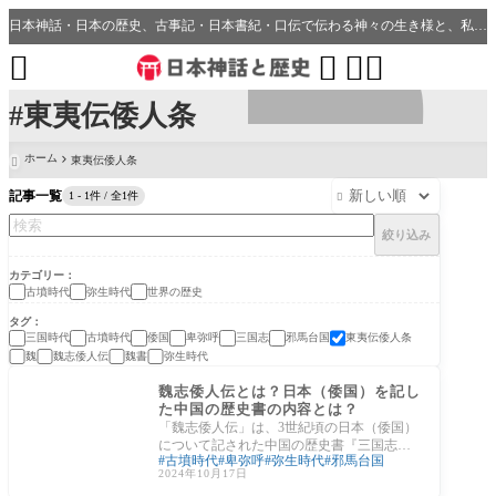
日本神話・日本の歴史、古事記・日本書紀・口伝で伝わる神々の生き様と、私たちの分野・生活、開運、神社との繋がり




#東夷伝倭人条
ホーム
東夷伝倭人条

記事一覧
1 - 1件 / 全1件

絞り込み
カテゴリー
古墳時代
弥生時代
世界の歴史
タグ
三国時代
古墳時代
倭国
卑弥呼
三国志
邪馬台国
東夷伝倭人条
魏
魏志倭人伝
魏書
弥生時代
古墳時代
魏志倭人伝とは？日本（倭国）を記し
た中国の歴史書の内容とは？
「魏志倭人伝」は、3世紀頃の日本（倭国）
について記された中国の歴史書『三国志』
古墳時代
卑弥呼
弥生時代
邪馬台国
の一部で、特に女王卑弥呼が治めた邪馬台
2024年10月17日
国に