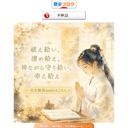

「祓え給い、清め給え」完全解説noteはこちら