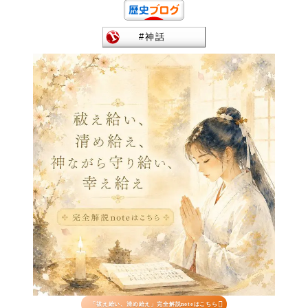

「祓え給い、清め給え」完全解説noteはこちら