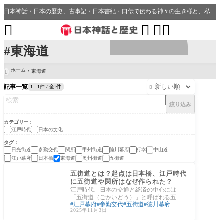
日本神話・日本の歴史、古事記・日本書紀・口伝で伝わる神々の生き様と、私たちの分野・生活、開運、神社との繋がり




#東海道
ホーム
東海道

記事一覧
1 - 1件 / 全1件

絞り込み
カテゴリー
江戸時代
日本の文化
タグ
日光街道
参勤交代
関所
甲州街道
徳川幕府
行幸
中山道
江戸幕府
日本橋
東海道
奥州街道
五街道
日本の文化
五街道とは？起点は日本橋、江戸時代
に五街道や関所はなぜ作られた？
江戸時代、日本の交通と経済の中心には
「五街道（ごかいどう）」と呼ばれる五つ
江戸幕府
参勤交代
五街道
徳川幕府
の主要街道がありました。すべての起点は
2025年11月3日
江戸・日