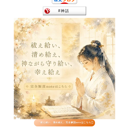

「祓え給い、清め給え」完全解説noteはこちら