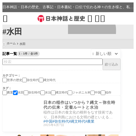
日本神話・日本の歴史、古事記・日本書紀・口伝で伝わる神々の生き様と、私たちの分野・生活、開運、神社との繋がり




#水田
ホーム
水田

記事一覧
1 - 1件 / 全1件

絞り込み
カテゴリー
世界の歴史
弥生時代
縄文時代
タグ
農業
水田
弥生時代
水治
縄文時代
ジャポニカ米
中国
稲作
世界の歴史
日本の稲作はいつから？縄文～弥生時
代の伝来・定着ルートと水治
稲作は日本の食文化の根幹をなす技術であ
り、日本列島における文明の礎といえる存
中国
弥生時代
縄文時代
農業
在です。教科書や歴史書では「稲作は弥生
2025年6月7日
時代に