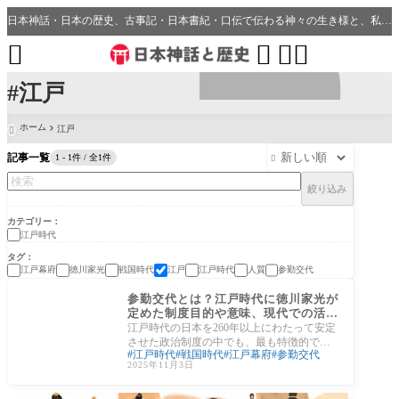
日本神話・日本の歴史、古事記・日本書紀・口伝で伝わる神々の生き様と、私たちの分野・生活、開運、神社との繋がり




#江戸
ホーム
江戸

記事一覧
1 - 1件 / 全1件

絞り込み
カテゴリー
江戸時代
タグ
江戸幕府
徳川家光
戦国時代
江戸
江戸時代
人質
参勤交代
江戸時代
参勤交代とは？江戸時代に徳川家光が
定めた制度目的や意味、現代での活か
し方
江戸時代の日本を260年以上にわたって安定
させた政治制度の中でも、最も特徴的で重
江戸時代
戦国時代
江戸幕府
参勤交代
要なものが「参勤交代（さんきんこうた
2025年11月3日
い）」で