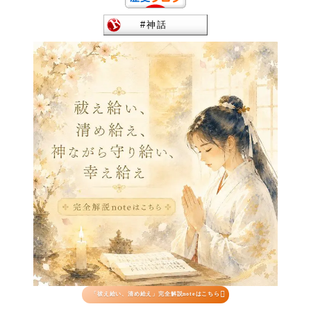

「祓え給い、清め給え」完全解説noteはこちら