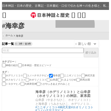
日本神話・日本の歴史、古事記・日本書紀・口伝で伝わる神々の生き様と、私たちの分野・生活、開運、神社との繋がり




#海幸彦
ホーム
海幸彦

記事一覧
1 - 3件 / 全3件

絞り込み
カテゴリー
神様の紹介
日本神話・歴史エピソード
タグ
ホデリノミコト
コノハナサクヤビメ
海幸彦
ニニギノミコト
神武天皇
ホスセリノミコト
ホオリノミコト
山幸彦
たまよりひめ
邪馬台国
トヨタマヒメ
大綿津見神
うがやふきあえずのみこと
神様の紹介
海幸彦（ホデリノミコト）と山幸彦
（ホオリノミコト）の神話、家系図
山幸彦（やまさちひこ、ホオリノミコト）
と海幸彦（うみさちひこ、ホデリノミコ
ニニギノミコト
神武天皇
ホオリノミコト
ト）の物語は、『古事記』にも『日本書
コノハナサクヤビメ