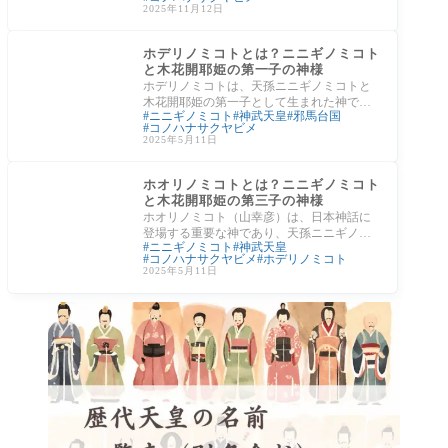
紀』にも載
2025年11月12日
神様の紹介
ホデリノミコトとは？ニニギノミコト
と木花開耶姫の第一子の神様
ホデリノミコトは、天孫ニニギノミコトと
木花開耶姫の第一子として生まれた神であ
ニニギノミコト
神武天皇
邪馬台国
り、漁業の神・航海の神として知られてい
コノハナサクヤビメ
ます。
2025年5月11日
神様の紹介
ホオリノミコトとは？ニニギノミコト
と木花開耶姫の第三子の神様
ホオリノミコト（山幸彦）は、日本神話に
登場する重要な神であり、天孫ニニギノミ
ニニギノミコト
神武天皇
コトと木花開耶姫の子として生まれまし
コノハナサクヤビメ
ホデリノミコト
た。兄と
2025年5月11日