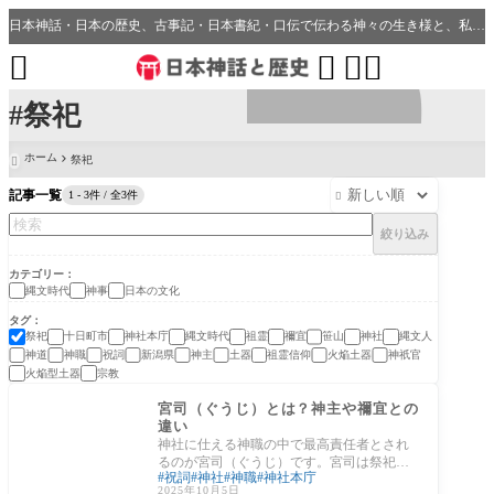
日本神話・日本の歴史、古事記・日本書紀・口伝で伝わる神々の生き様と、私たちの分野・生活、開運、神社との繋がり




#祭祀
ホーム
祭祀

記事一覧
1 - 3件 / 全3件

絞り込み
カテゴリー
縄文時代
神事
日本の文化
タグ
祭祀
十日町市
神社本庁
縄文時代
祖霊
禰宜
笹山
神社
縄文人
神道
神職
祝詞
新潟県
神主
土器
祖霊信仰
火焔土器
神祇官
火焔型土器
宗教
神事
宮司（ぐうじ）とは？神主や禰宜との
違い
神社に仕える神職の中で最高責任者とされ
るのが宮司（ぐうじ）です。宮司は祭祀を
祝詞
神社
神職
神社本庁
主宰し、社務を統括する立場にあり、神社
2025年10月5日