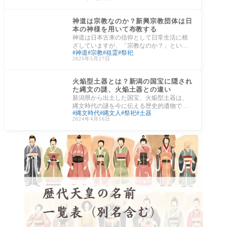
の顔と
日本の文化
神道は宗教なのか？新興宗教団体は日
本の神様を用いて布教する
神道は日本古来の信仰として日常生活に根
ざしていますが、「宗教なのか？」という
神道
宗教
祖霊
祭祀
問いは今なお多くの関心を集めています。
2025年5月27日
神社の
縄文時代
火焔型土器とは？新潟の国宝に隠され
た縄文の謎、火焔土器との違い
新潟県から出土した国宝、火焔型土器は、
縄文時代の謎を今に伝える歴史的遺物で
縄文時代
縄文人
祭祀
土器
す。この独特な形状の土器は、縄文時代中
2024年4月16日
期に作ら