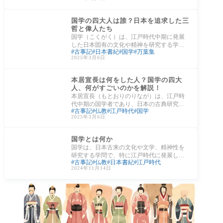
て知ら
日本の文化
国学の四大人は誰？日本を追求した三
哲と偉人たち
国学（こくがく）は、江戸時代中期に発展
した日本固有の文化や精神を研究する学問
古事記
日本書紀
国学
万葉集
です。中国から伝わった儒学や仏教の影響
2025年3月6日
を排し
江戸時代
本居宣長は何をした人？国学の四大
人、何がすごいのかを解説！
本居宣長（もとおりのりなが）は、江戸時
代中期の国学者であり、日本の古典研究を
古事記
仏教
江戸時代
国学
大成した人物です。彼は『古事記』の研究
2025年3月6日
を通じ
日本の文化
国学とは何か
国学は、日本古来の文化や文学、精神性を
研究する学問で、特に江戸時代に発展しま
古事記
仏教
日本書紀
江戸時代
した。外国思想に影響される前の「純粋な
2024年11月14日
日本」