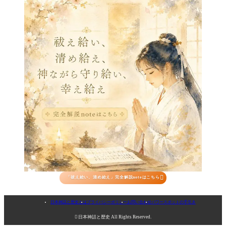

「祓え給い、清め給え」完全解説noteはこちら
日本神話と歴史とは
プライバシーポリシー
お問い合わせ
パワースポットの手引き

日本神話と歴史 All Rights Reserved.