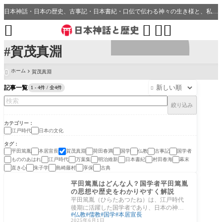
日本神話・日本の歴史、古事記・日本書紀・口伝で伝わる神々の生き様と、私たちの分野・生活、開運、神社との繋がり




#賀茂真淵
ホーム
賀茂真淵

記事一覧
1 - 4件 / 全4件

絞り込み
カテゴリー
江戸時代
日本の文化
タグ
平田篤胤
本居宣長
賀茂真淵
荷田春満
国学
仏教
古事記
国学者
もののあはれ
江戸時代
万葉集
明治維新
日本書紀
村田春海
幕末
直き心
朱子学
島崎藤村
享保
古典
日本の文化
平田篤胤はどんな人？国学者平田篤胤
の思想や歴史をわかりやすく解説
平田篤胤（ひらたあつたね）は、江戸時代
後期に活躍した国学者であり、日本の神道
仏教
儒教
国学
本居宣長
思想や霊魂観を独自に探究した思想家とし
2025年6月1日