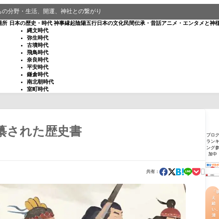
ちの分野・生活、開運、神社との繋がり
場所
日本の歴史・時代
神事
縁起
陰陽五行
日本の文化
民間伝承・昔話
アニメ・エンタメと神
縄文時代
弥生時代
古墳時代
飛鳥時代
奈良時代
平安時代
鎌倉時代
南北朝時代
室町時代
纂された歴史書
ブロ
ラン
ング
加中

共有：
「
え
給
い
清