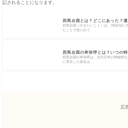
記されることになります。
邪馬台国とは？どこにあった？遺
邪馬台国（やまたいこく）は、3世紀頃に
たことで知られて
邪馬台国の卑弥呼とは？いつの時
邪馬台国の卑弥呼は、古代日本の神秘的な
に実在した彼女は、
広