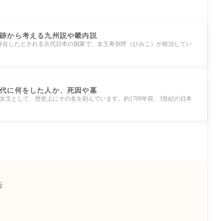
跡から考える九州説や畿内説
存在したとされる古代日本の国家で、女王卑弥呼（ひみこ）が統治してい
代に何をした人か、死因や墓
女王として、歴史上にその名を刻んでいます。約1700年前、3世紀の日本
告