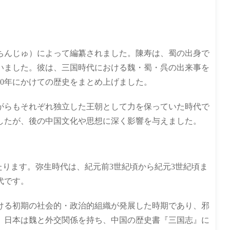
ちんじゅ）によって編纂されました。陳寿は、蜀の出身で
いました。彼は、三国時代における魏・蜀・呉の出来事を
80年にかけての歴史をまとめ上げました。
がらもそれぞれ独立した王朝として力を保っていた時代で
したが、後の中国文化や思想に深く影響を与えました。
にあたります。弥生時代は、紀元前3世紀頃から紀元3世紀頃ま
代です。
ける初期の社会的・政治的組織が発展した時期であり、邪
、日本は魏と外交関係を持ち、中国の歴史書『三国志』に