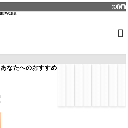
様
世界の歴史

あなたへのおすすめ
グ
キ
参
祓
、