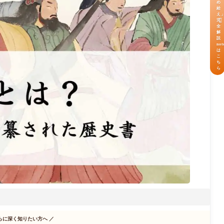
め
給
え

完
全
解
説
not
は
こ
ち
ら
らに深く知りたい方へ
／