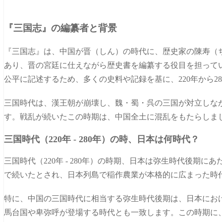
『三国志』の編纂者と背景
『三国志』は、中国が晋（しん）の時代に、歴史家の陳寿（
あり、晋の宮廷に仕えながら歴史書を編纂する役目を担って
公平に記述するため、多くの史料や記録を基に、220年から2
三国時代は、漢王朝が崩壊し、魏・蜀・呉の三国が対立しな
す。戦乱が続いたこの時期は、中国全土に混乱をもたらしま
三国時代（220年 - 280年）の時、日本は何時代？
三国時代（220年 - 280年）の時期、日本は弥生時代後期
で続いたとされ、日本列島で稲作農業が本格的に広まった時
特に、中国の三国時代に相当する弥生時代後期は、日本にお
馬台国や卑弥呼が登場する時代とも一致します。この時期に