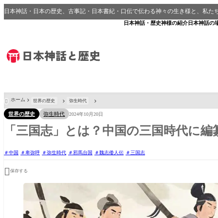
日本神話・日本の歴史、古事記・日本書紀・口伝で伝わる神々の生き様と、私た
日本神話・歴史
神様の紹介
日本神話の
ホーム
世界の歴史
弥生時代

世界の歴史
弥生時代
2024年10月20日
「三国志」とは？中国の三国時代に編
中国
卑弥呼
弥生時代
邪馬台国
魏志倭人伝
三国志

保存する