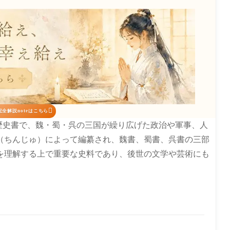

全解説noteはこちら
した歴史書で、魏・蜀・呉の三国が繰り広げた政治や軍事、人
（ちんじゅ）によって編纂され、魏書、蜀書、呉書の三部
を理解する上で重要な史料であり、後世の文学や芸術にも