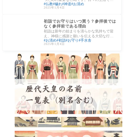
仏教
穢れ
神道
お清め
らず知らずのうちに身に帯びる穢（けが）
2025年1月4日
れを取
日本の文化
初詣でお守りはいつ買う？参拝後では
なく参拝前である理由
初詣は新年の始まりを清らかな気持ちで迎
え、神様に感謝と願いを伝える大切な行事
お清め
初詣
お守り
手水舎
です。この際に多くの方がお守りを購入さ
2025年1月4日
れます