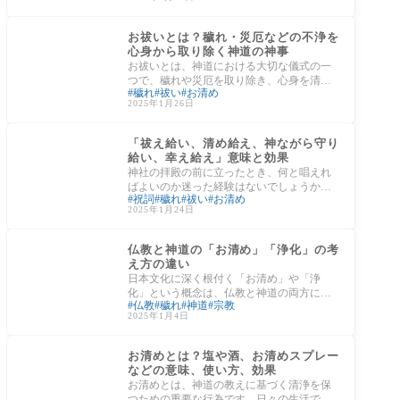
いては
神事
お祓いとは？穢れ・災厄などの不浄を
心身から取り除く神道の神事
お祓いとは、神道における大切な儀式の一
つで、穢れや災厄を取り除き、心身を清め
穢れ
祓い
お清め
るために行われます。日本では、厄年や人
2025年1月26日
生の節
神事
「祓え給い、清め給え、神ながら守り
給い、幸え給え」意味と効果
神社の拝殿の前に立ったとき、何と唱えれ
ばよいのか迷った経験はないでしょうか。
祝詞
穢れ
祓い
お清め
仏教であれば「南無阿弥陀仏」という決ま
2025年1月24日
った唱
日本の文化
仏教と神道の「お清め」「浄化」の考
え方の違い
日本文化に深く根付く「お清め」や「浄
化」という概念は、仏教と神道の両方に存
仏教
穢れ
神道
宗教
在します。それぞれの宗教における定義や
2025年1月4日
目的、具
日本の文化
お清めとは？塩や酒、お清めスプレー
などの意味、使い方、効果
お清めとは、神道の教えに基づく清浄を保
つための重要な行為です。日々の生活で知