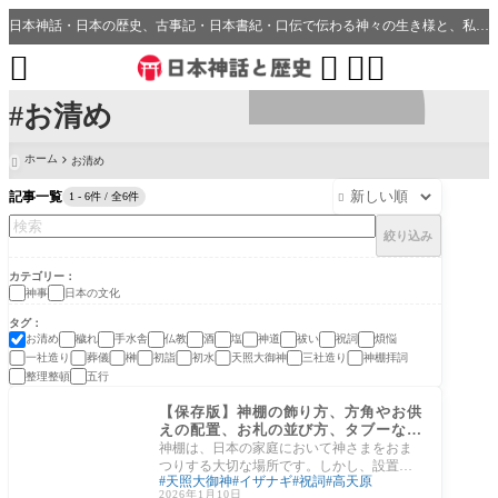
日本神話・日本の歴史、古事記・日本書紀・口伝で伝わる神々の生き様と、私たちの分野・生活、開運、神社との繋がり




#お清め
ホーム
お清め

記事一覧
1 - 6件 / 全6件

絞り込み
カテゴリー
神事
日本の文化
タグ
お清め
穢れ
手水舎
仏教
酒
塩
神道
祓い
祝詞
煩悩
一社造り
葬儀
榊
初詣
初水
天照大御神
三社造り
神棚拝詞
整理整頓
五行
日本の文化
【保存版】神棚の飾り方、方角やお供
えの配置、お札の並び方、タブーなど
を紹介
神棚は、日本の家庭において神さまをおま
つりする大切な場所です。しかし、設置す
天照大御神
イザナギ
祝詞
高天原
る方角やお供えの仕方、お札の並び順につ
2026年1月10日