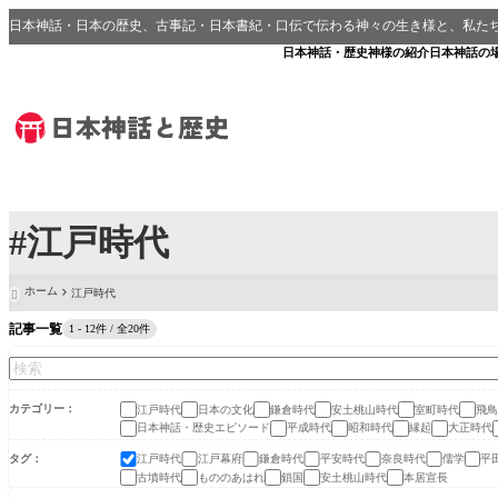
日本神話・日本の歴史、古事記・日本書紀・口伝で伝わる神々の生き様と、私た
日本神話・歴史
神様の紹介
日本神話の
#江戸時代
ホーム
江戸時代

記事一覧
1 - 12件 / 全20件
カテゴリー
江戸時代
日本の文化
鎌倉時代
安土桃山時代
室町時代
飛鳥
日本神話・歴史エピソード
平成時代
昭和時代
縁起
大正時代
タグ
江戸時代
江戸幕府
鎌倉時代
平安時代
奈良時代
儒学
平
古墳時代
もののあはれ
鎖国
安土桃山時代
本居宣長
民間伝承・昔話