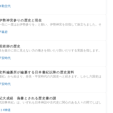
参勤交代
伊勢神宮参りの歴史と現在
一生に一度はお伊勢参りを」と願い、伊勢神宮を目指して旅立ちました。そ
戸幕府
呪術師の歴史
法を媒介に目に見えない力の働きを招いたり防いだりする実践を指します。
平安時代
史料編纂所が編纂する日本書紀以降の歴史資料
書紀』から始まり、奈良・平安時代の六国史へと続きます。しかし六国史は
平安時代
紀大成経 偽書とされる歴史書の謎
代旧事本紀』は、いずれも日本神話や古代史に関心のある人々の間でしばし
ト
神道