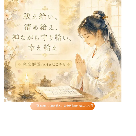

「祓え給い、清め給え」完全解説noteはこちら