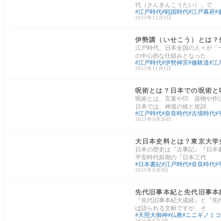
代（さんきんこうたい）」で
江戸時代
戦国時代
江戸幕府
2025年11月3日
日本の文化
伊勢講（いせこう）とは？
江戸時代、日本全国の人々が「
の中心的な仕組みとなった
江戸時代
伊勢神宮
修験道
江
2025年11月1日
日本の文化
呪術とは？日本での呪術と
呪術とは、言葉や印、器物や作
日本では、神道の祓と祝詞
江戸時代
奈良時代
古墳時代
2025年9月20日
江戸時代
大日本史料とは？東京大学
日本の歴史は『古事記』『日本
平安時代前期の『日本三代
日本書紀
江戸時代
奈良時代
2025年9月9日
民間伝承・昔話
先代旧事本紀と先代旧事本
『先代旧事本紀大成経』と『先
ば語られる文献ですが、そ
天照大御神
仏教
ニニギノミコ
2025年8月5日