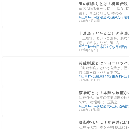
丑の刻参りとは？橋姫伝説
草木も眠る丑三つ時——深夜2
徳）、そこに灯した3本のろ
江戸時代
陰陽道
呪術
安倍晴
2026年4月28日
日本の文化
土壇場（どたんば）の意味
「土壇場」という言葉を、あな
場まで粘る」など、追い詰
江戸時代
日本語
打ち首
斬首
2026年3月5日
江戸時代
封建制度とは？ヨーロッパ
「封建制度」という言葉は、歴
特にヨーロッパと日本では
江戸時代
戦国時代
鎌倉時代
2026年1月17日
日本の文化
宿場町とは？本陣や旅籠な
江戸時代、日本の主要街道を行
です。 宿場町は、五街道
江戸時代
参勤交代
五街道
宿
2025年11月3日
江戸時代
参勤交代とは？江戸時代に
江戸時代の日本を260年以上