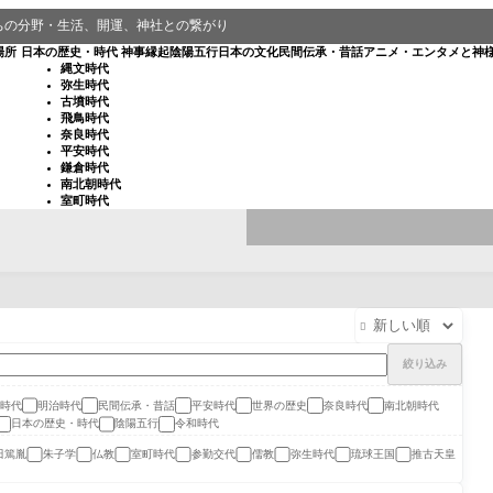
ちの分野・生活、開運、神社との繋がり
場所
日本の歴史・時代
神事
縁起
陰陽五行
日本の文化
民間伝承・昔話
アニメ・エンタメと神
縄文時代
弥生時代
古墳時代
飛鳥時代
奈良時代
平安時代
鎌倉時代
南北朝時代
室町時代

絞り込み
時代
明治時代
民間伝承・昔話
平安時代
世界の歴史
奈良時代
南北朝時代
日本の歴史・時代
陰陽五行
令和時代
田篤胤
朱子学
仏教
室町時代
参勤交代
儒教
弥生時代
琉球王国
推古天皇