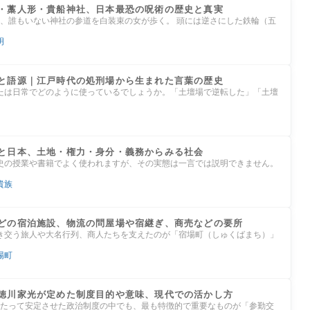
・藁人形・貴船神社、日本最恐の呪術の歴史と真実
時、誰もいない神社の参道を白装束の女が歩く。 頭には逆さにした鉄輪（五
明
と語源｜江戸時代の処刑場から生まれた言葉の歴史
たは日常でどのように使っているでしょうか。「土壇場で逆転した」「土壇
と日本、土地・権力・身分・義務からみる社会
史の授業や書籍でよく使われますが、その実態は一言では説明できません。
貴族
どの宿泊施設、物流の問屋場や宿継ぎ、商売などの要所
き交う旅人や大名行列、商人たちを支えたのが「宿場町（しゅくばまち）」
場町
徳川家光が定めた制度目的や意味、現代での活かし方
にわたって安定させた政治制度の中でも、最も特徴的で重要なものが「参勤交