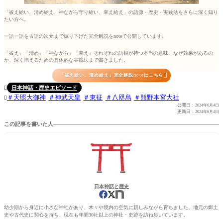
「祓え給い、清め給え、神ながら守り給い、幸え給え」の語源・歴史・実践法をさらに深く知り
たい方へ。
一語一語を古語の次元まで掘り下げた完全解説をnoteで公開しています。
「祓え」「清め」「神ながら」「幸え」それぞれの語根が持つ本当の意味、なぜ効果があるの
か、深く唱えるための具体的な実践法まで書きました。

「祓え給い、清め給え」完全解説noteはこちら
日本神話・歴史エピソード

天照大御神
神武天皇
東征
八咫烏
熊野本宮大社

公開日：
2024年6月4日
更新日：
2024年6月4日
この記事を書いた人
日本神話と歴史
幼少期から身近に小さな神社があり、木々や境内の空気に親しみながら育ちました。地元の郷土
史や古代史に関心を持ち、現在も年間30社以上の神社・史跡を訪ね歩いています。