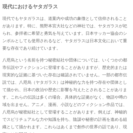
現代におけるヤタガラス
現代でもヤタガラスは、道案内や成功の象徴として信仰されること
があります。特に、熊野本宮大社などの神社では、ヤタガラスが祀
られ、参拝者に希望と勇気を与えています。日本サッカー協会のシ
ンボルとしても使用されるなど、ヤタガラスは日本文化において重
要な存在であり続けています。
八咫烏という名前を持つ秘密結社や団体については、いくつかの都
市伝説やフィクションに登場することがありますが、歴史的または
現実的な証拠に基づいた存在は確認されていません。一部の都市伝
説では、八咫烏（ヤタガラス）は神秘的な力を持つ存在や団体とし
て描かれ、日本の政治や歴史に影響を与えたとされることがありま
す。これらの伝説は多くの場合、具体的な証拠がなく、物語や噂の
域を出ません。アニメ、漫画、小説などのフィクション作品では、
八咫烏が秘密結社として登場することがあります。例えば、神秘的
でスピリチュアルな力や知識を持ち、陰謀や秘密の計画を進める組
織として描かれます。これらはあくまで創作の世界の話であり、現