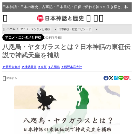
日本神話・日本の歴史、古事記・日本書紀・口伝で伝わる神々の生き様と、私たちの分野・生活、開運、神社との繋がり




ホーム
アニメ・エンタメと神様
日本神話・歴史エピソード

アニメ・エンタメと神様
2024年6月4日
八咫烏・ヤタガラスとは？日本神話の東征伝
説で神武天皇を補助
天照大御神
神武天皇
東征
八咫烏
熊野本宮大社


保存する