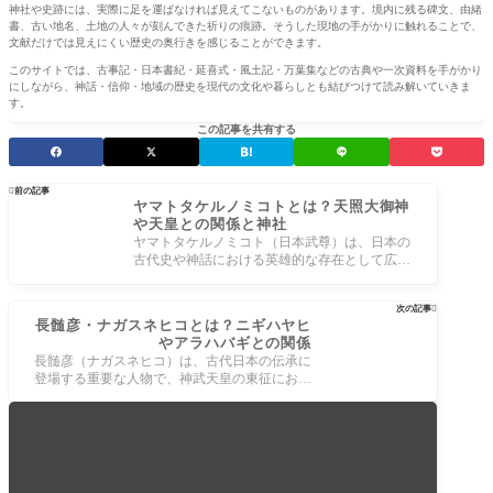
神社や史跡には、実際に足を運ばなければ見えてこないものがあります。境内に残る碑文、由緒
書、古い地名、土地の人々が刻んできた祈りの痕跡。そうした現地の手がかりに触れることで、
文献だけでは見えにくい歴史の奥行きを感じることができます。
このサイトでは、古事記・日本書紀・延喜式・風土記・万葉集などの古典や一次資料を手がかり
にしながら、神話・信仰・地域の歴史を現代の文化や暮らしとも結びつけて読み解いていきま
す。
この記事を共有する

前の記事
ヤマトタケルノミコトとは？天照大御神
や天皇との関係と神社
ヤマトタケルノミコト（日本武尊）は、日本の
古代史や神話における英雄的な存在として広く
知られています。彼の伝説には数多くの
次の記事

長髄彦・ナガスネヒコとは？ニギハヤヒ
やアラハバギとの関係
長髄彦（ナガスネヒコ）は、古代日本の伝承に
登場する重要な人物で、神武天皇の東征におい
て大和地方で対立した豪族の一人として