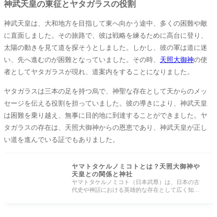
神武天皇の東征とヤタガラスの役割
神武天皇は、大和地方を目指して東へ向かう途中、多くの困難や敵
に直面しました。その旅路で、彼は戦略を練るために高台に登り、
太陽の動きを見て道を探そうとしました。しかし、彼の軍は道に迷
い、先へ進むのが困難となっていました。その時、
天照大御神
の使
者としてヤタガラスが現れ、道案内をすることになりました。
ヤタガラスは三本の足を持つ烏で、神聖な存在として天からのメッ
セージを伝える役割を担っていました。彼の導きにより、神武天皇
は困難を乗り越え、無事に目的地に到達することができました。ヤ
タガラスの存在は、天照大御神からの恩恵であり、神武天皇が正し
い道を進んでいる証でもありました。
ヤマトタケルノミコトとは？天照大御神や
天皇との関係と神社
ヤマトタケルノミコト（日本武尊）は、日本の古
代史や神話における英雄的な存在として広く知ら
れています。彼の伝説には数多くの