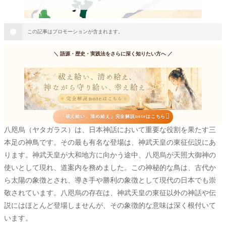
この記事はプロモーションが含まれます。
＼
語源・歴史・実践法をさらに深く知りたい方へ
／

「祓え給い、清め給え」完全解説noteはこちら
八咫烏（ヤタガラス）は、日本神話において重要な役割を果たす三
本足の神鳥です。その最も有名な登場は、神武天皇の東征伝説にあ
ります。神武天皇が大和地方に向かう途中、八咫烏が天照大御神の
使いとして現れ、道案内を務めました。この神秘的な鳥は、古代か
ら太陽の象徴とされ、導き手や勝利の象徴として現代の日本でも崇
敬されています。八咫烏の存在は、神武天皇の東征以外の神話や伝
説にはほとんど登場しませんが、その象徴的な意味は深く根付いて
います。