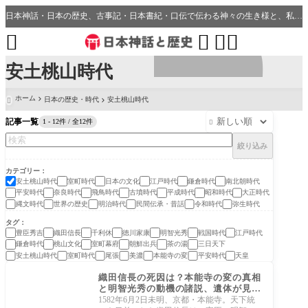
日本神話・日本の歴史、古事記・日本書紀・口伝で伝わる神々の生き様と、私たちの分野・生活、開運、神社との繋がり




安土桃山時代
ホーム
日本の歴史・時代
安土桃山時代

記事一覧
1 - 12件 / 全12件

絞り込み
カテゴリー
安土桃山時代
室町時代
日本の文化
江戸時代
鎌倉時代
南北朝時代
平安時代
奈良時代
飛鳥時代
古墳時代
平成時代
昭和時代
大正時代
縄文時代
世界の歴史
明治時代
民間伝承・昔話
令和時代
弥生時代
タグ
豊臣秀吉
織田信長
千利休
徳川家康
明智光秀
戦国時代
江戸時代
鎌倉時代
桃山文化
室町幕府
朝鮮出兵
茶の湯
三日天下
安土桃山時代
室町時代
尾張
美濃
本能寺の変
平安時代
天皇
安土桃山時代
織田信長の死因は？本能寺の変の真相
と明智光秀の動機の諸説、遺体が見つ
からない謎まで解説
1582年6月2日未明、京都・本能寺。天下統