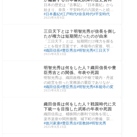
日本の歴史は『古事記』『日本書紀』から
始まり、奈良・平安時代の六国史へと続き
日本書紀
江戸時代
奈良時代
平安時代
ます。しかし六国史は平安時代前期の『日
2025年9月9日
本三代
日本の文化
三日天下とは？明智光秀が信長を倒し
たが権力は短期間だったのが由来
「三日天下」とは、短期間だけ権力を握る
ことを指す言葉です。本能寺の変後、明智
織田信長
豊臣秀吉
明智光秀
三日天下
光秀が京都の主導権を握ったものの、山崎
2025年8月23日
合戦で
安土桃山時代
明智光秀は何をした人？織田信長や豊
臣秀吉との関係、年表や死因
明智光秀は、織田政権の中枢で畿内・丹波
の経営を担った実務派の重臣でありなが
織田信長
豊臣秀吉
明智光秀
本能寺の変
ら、天正十年の本能寺の変で主君・織田信
2025年8月23日
長を討っ
安土桃山時代
織田信長は何をした人？戦国時代に天
下統一を目指した武将の年表や死因
織田信長は、桶狭間の勝利で頭角を現し、
楽市楽座や関所撤廃、城下町の整備、宗教
徳川家康
豊臣秀吉
宣教師
明智光秀
勢力の抑制、南蛮貿易の活用など、軍事と
2025年8月23日
制度改
日本の文化