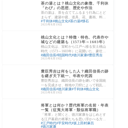
茶の湯とは？桃山文化の象徴、千利休
「わび」の思想、歴史や作法
茶の湯は、茶を点ててふるまう行為にとど
まらず、建築や庭、道具、花、書画、料
千利休
桃山文化
茶の湯
懐石
理、作法までを統合する日本独自の総合芸
2025年8月19日
術です。
日本の文化
桃山文化とは？特徴・特色、代表作や
城などの建築も（1573年～1603年）
桃山文化は、室町から江戸へ移る安土桃山
時代（1573～1603年）に花開いた、豪壮華
織田信長
戦国時代
徳川家康
豊臣秀吉
麗と国際性が交差する文化です。信長・秀
2025年8月19日
吉の統一
江戸時代
豊臣秀吉は何をした人？織田信長の跡
を継ぎ天下統一、年表や死因
豊臣秀吉は、織田信長の跡を継いで全国統
一を完成させ、検地や刀狩によって戦乱の
織田信長
徳川家康
千利休
桃山文化
構造を断ち切った実務家の権力者です。本
2025年8月19日
記事で
日本の文化
将軍とは何か？歴代将軍の名前・年表
一覧（征夷大将軍・類似将軍職）
「将軍」と聞くと、徳川家康をはじめとす
る江戸幕府の将軍たちを思い浮かべる方が
江戸時代
平安時代
坂上田村麻呂
多いかもしれません。しかし、将軍という
徳川家康