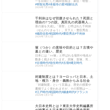
一を目前にした織田信長は、家臣・明智光
明智光秀
本能寺の変
朝鮮出兵
秀の突然の謀反によって49年の生涯を閉じ
2026年7月18日
ました。
日本の文化
千利休はなぜ切腹させられた？死因と
理由の7つの説、真田丸の武器商人説
から最後の言葉まで解説
茶の湯を大成し「茶聖」と呼ばれた千利休
（せんのりきゅう）。天下人・豊臣秀吉に
織田信長
戦国時代
豊臣秀吉
千利休
誰よりも重用されながら、最期は秀吉の命
2026年7月12日
によっ
日本の文化
塚（つか）の意味や目的とは？古墳や
墓との違い、歴史
日本には「○○塚」と呼ばれる場所や地名が
数多く残されています。貝塚、首塚、耳
古墳時代
弥生時代
古墳
縄文時代
塚、人形塚など、その種類は多岐にわたり
2026年1月18日
ますが
江戸時代
封建制度とは？ヨーロッパと日本、土
地・権力・身分・義務からみる社会
「封建制度」という言葉は、歴史の授業や
書籍でよく使われますが、その実態は一言
江戸時代
戦国時代
鎌倉時代
フランス
では説明できません。特にヨーロッパと日
2026年1月17日
本では
江戸時代
大日本史料とは？東京大学史料編纂所
が編纂する日本書紀以降の歴史資料