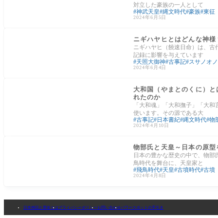
対立した豪族の一人として
神武天皇
縄文時代
豪族
東征
2024年6月5日
神様の紹介
ニギハヤヒとはどんな神様
ニギハヤヒ（饒速日命）は、古
記録に影響を与えています
天照大御神
古事記
スサノオノ
2024年6月4日
縄文時代
大和国（やまとのくに）と
れたのか
「大和魂」「大和撫子」「大和
使います。その源である大
古事記
日本書紀
縄文時代
物
2024年4月10日
神事
物部氏と天皇～日本の原型
日本の豊かな歴史の中で、物部
鳥時代を舞台に、天皇家と
飛鳥時代
天皇
古墳時代
古墳
2024年4月8日
日本神話と歴史とは
プライバシーポリシー
お問い合わせ
パワースポットの手引き