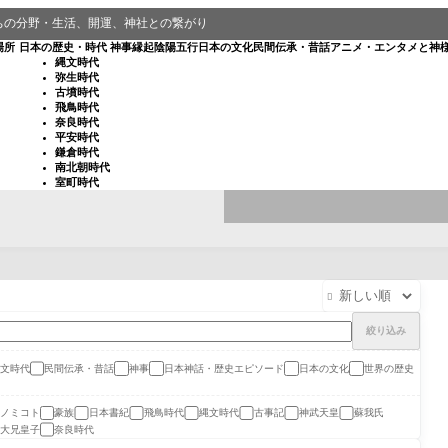
ちの分野・生活、開運、神社との繋がり
場所
日本の歴史・時代
神事
縁起
陰陽五行
日本の文化
民間伝承・昔話
アニメ・エンタメと神
縄文時代
弥生時代
古墳時代
飛鳥時代
奈良時代
平安時代
鎌倉時代
南北朝時代
室町時代

絞り込み
文時代
民間伝承・昔話
神事
日本神話・歴史エピソード
日本の文化
世界の歴史
ノミコト
豪族
日本書紀
飛鳥時代
縄文時代
古事記
神武天皇
蘇我氏
大兄皇子
奈良時代