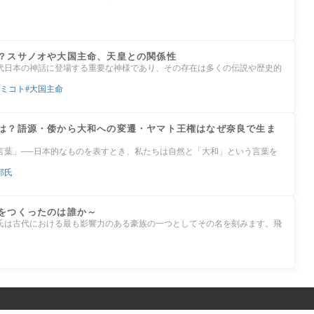
？スサノオや大国主命、天皇との関係性
代日本の神話に登場する重要な神様であり、その存在は多くの伝説や歴史的
ミコト
大国主命
は？語源・倭から大和への変遷・ヤマト王権はなぜ奈良で生ま
言葉」──日本的なものを表すとき、私たちは自然と「大和」という言葉を
部氏
をつくったのは誰か～
氏は古代における最も影響力のある豪族の一つとしてその名を刻みます。飛