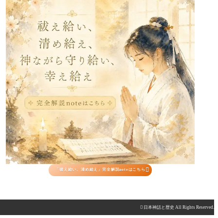

「祓え給い、清め給え」完全解説noteはこちら

日本神話と歴史 All Rights Reserved.