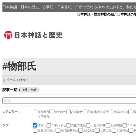
日本神話・日本の歴史、古事記・日本書紀・口伝で伝わる神々の生き様と、私た
日本神話・歴史
神様の紹介
日本神話の
#物部氏
ホーム
物部氏

記事一覧
1 - 8件 / 全8件
カテゴリー
飛鳥時代
弥生時代
古墳時代
日本神話の場所
神様の紹介
縄
江戸時代
タグ
物部氏
ニギハヤヒ
大化の改新
天照大御神
天孫降臨
ニニギ
白村江の戦い
先代旧事本紀
天武天皇
天智天皇
十種神宝
中
飛鳥時代