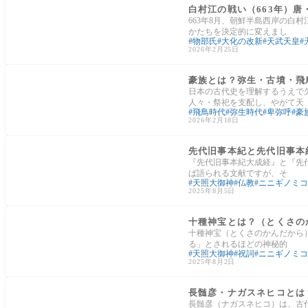
白村江の戦い（663年）
663年8月、朝鮮半島西岸の白
かたちを決定的に変えまし
物部氏
大化の改新
天武天皇
2026年2月25日
日本の文化
豪族とは？弥生・古墳・飛
日本の古代史を理解するうえで
人々・祭祀を支配し、やがて天
飛鳥時代
弥生時代
卑弥呼
豪
2026年2月18日
民間伝承・昔話
先代旧事本紀と先代旧事本
『先代旧事本紀大成経』と『先
ば語られる文献ですが、そ
天照大御神
仏教
ニニギノミコ
2025年8月5日
日本神話・歴史エピソード
十種神宝とは？（とくさの
十種神宝（とくさのかんだから
る」とされるほどの神秘的
天照大御神
祝詞
ニニギノミコ
2025年8月2日
神様の紹介
長髄彦・ナガスネヒコとは
長髄彦（ナガスネヒコ）は、古