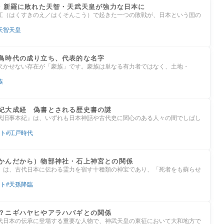
唐・新羅に敗れた天智・天武天皇が強力な日本に
村江（はくすきのえ／はくそんこう）で起きた一つの敗戦が、日本という国の
天智天皇
鳥時代の成り立ち、代表的な名字
欠かせない存在が「豪族」です。豪族は単なる有力者ではなく、土地・
族
紀大成経 偽書とされる歴史書の謎
代旧事本紀』は、いずれも日本神話や古代史に関心のある人々の間でしばし
ト
江戸時代
かんだから）物部神社・石上神宮との関係
）は、古代日本に伝わる霊力を宿す十種類の神宝であり、「死者をも蘇らせ
ト
天孫降臨
？ニギハヤヒやアラハバギとの関係
代日本の伝承に登場する重要な人物で、神武天皇の東征において大和地方で