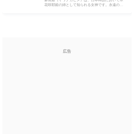
磐長姫（イワナガヒメ）は、日本神話において木
花咲耶姫の姉として知られる女神です。永遠の生
命を象徴する彼女は、岩のように強
広告