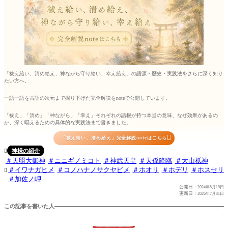
「祓え給い、清め給え、神ながら守り給い、幸え給え」の語源・歴史・実践法をさらに深く知り
たい方へ。
一語一語を古語の次元まで掘り下げた完全解説をnoteで公開しています。
「祓え」「清め」「神ながら」「幸え」それぞれの語根が持つ本当の意味、なぜ効果があるの
か、深く唱えるための具体的な実践法まで書きました。

「祓え給い、清め給え」完全解説noteはこちら
神様の紹介

天照大御神
ニニギノミコト
神武天皇
天孫降臨
大山祇神
イワナガヒメ
コノハナノサクヤビメ
ホオリ
ホデリ
ホスセリ

加佐ノ岬
公開日：
2024年5月18日
更新日：
2026年7月31日
この記事を書いた人