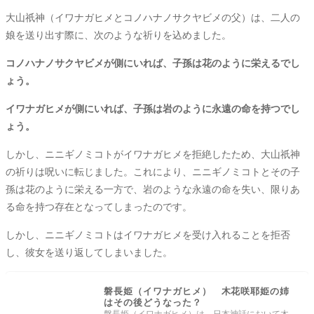
大山祇神（イワナガヒメとコノハナノサクヤビメの父）は、二人の
娘を送り出す際に、次のような祈りを込めました。
コノハナノサクヤビメが側にいれば、子孫は花のように栄えるでし
ょう。
イワナガヒメが側にいれば、子孫は岩のように永遠の命を持つでし
ょう。
しかし、ニニギノミコトがイワナガヒメを拒絶したため、大山祇神
の祈りは呪いに転じました。これにより、ニニギノミコトとその子
孫は花のように栄える一方で、岩のような永遠の命を失い、限りあ
る命を持つ存在となってしまったのです。
しかし、ニニギノミコトはイワナガヒメを受け入れることを拒否
し、彼女を送り返してしまいました。
磐長姫（イワナガヒメ） 木花咲耶姫の姉
はその後どうなった？