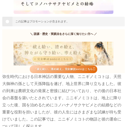
この記事はプロモーションが含まれます。
＼
語源・歴史・実践法をさらに深く知りたい方へ
／

「祓え給い、清め給え」完全解説noteはこちら
弥生時代における日本神話の重要な人物、ニニギノミコトは、天照
大御神の孫として天孫降臨を遂げ、地上世界に降り立ちました。彼
の到来は農耕文化の発展と密接に結びついており、その後の日本社
会の基盤を築いたとされています。ニニギノミコトは、地上に降り
立った後、国を治めるためにコノハナノサクヤビメとの結婚などの
重要な役割を担いましたが、彼の人生にはさまざまな試練が待ち受
けていました。この記事では、ニニギノミコトの物語と彼の運命に
ついて詳しく探ります。