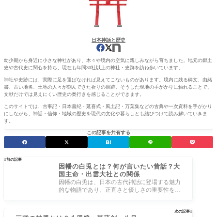
日本神話と歴史
幼少期から身近に小さな神社があり、木々や境内の空気に親しみながら育ちました。地元の郷土
史や古代史に関心を持ち、現在も年間30社以上の神社・史跡を訪ね歩いています。
神社や史跡には、実際に足を運ばなければ見えてこないものがあります。境内に残る碑文、由緒
書、古い地名、土地の人々が刻んできた祈りの痕跡。そうした現地の手がかりに触れることで、
文献だけでは見えにくい歴史の奥行きを感じることができます。
このサイトでは、古事記・日本書紀・延喜式・風土記・万葉集などの古典や一次資料を手がかり
にしながら、神話・信仰・地域の歴史を現代の文化や暮らしとも結びつけて読み解いていきま
す。
この記事を共有する

前の記事
因幡の白兎とは？何が言いたい昔話？大
国主命・出雲大社との関係
因幡の白兎は、日本の古代神話に登場する魅力
的な物語であり、正直さと優しさの重要性を教
えてくれます。この物語は、白兎が海を
次の記事
