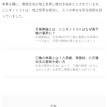
来事を機に、農耕文化が地上世界に根付き始めたとされています。
ニニギノミコトは、地上世界を統治し、人々の幸せを祈る役割を担
っていました。
天孫降臨とは ニニギノミコトはなぜ高千
穂の場所に？
天孫降臨は、日本神話の中で最も重要な出来事の
一つであり、天照大御神の孫であるニニギノミコ
トが高天原から地上に降り立ちまし
三種の神器とは？八咫鏡、草薙剣、八尺瓊
勾玉の意味や使い方
日本の歴史や文化において、三種の神器（さんし
ゅのじんぎ）は非常に重要な象徴とされていま
す。これらは、八咫鏡（やたのかがみ
広告