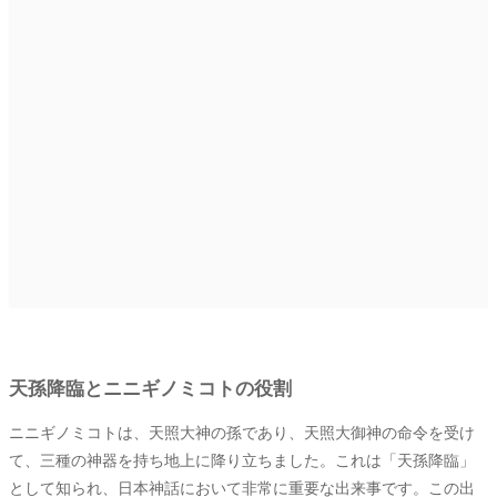
天孫降臨とニニギノミコトの役割
ニニギノミコトは、天照大神の孫であり、天照大御神の命令を受け
て、三種の神器を持ち地上に降り立ちました。これは「天孫降臨」
として知られ、日本神話において非常に重要な出来事です。この出