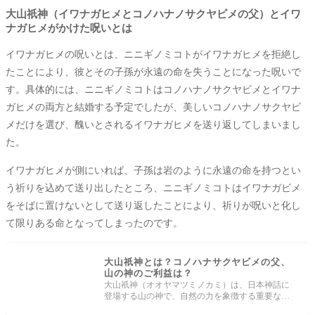
大山祇神（イワナガヒメとコノハナノサクヤビメの父）とイワ
ナガヒメがかけた呪いとは
イワナガヒメの呪いとは、ニニギノミコトがイワナガヒメを拒絶し
たことにより、彼とその子孫が永遠の命を失うことになった呪いで
す。具体的には、ニニギノミコトはコノハナノサクヤビメとイワナ
ガヒメの両方と結婚する予定でしたが、美しいコノハナノサクヤビ
メだけを選び、醜いとされるイワナガヒメを送り返してしまいまし
た。
イワナガヒメが側にいれば、子孫は岩のように永遠の命を持つとい
う祈りを込めて送り出したところ、ニニギノミコトはイワナガビメ
をそばに置けないとして送り返したことにより、祈りが呪いと化し
て限りある命となってしまったのです。
大山祇神とは？コノハナサクヤビメの父、
山の神のご利益は？
大山祇神（オオヤマツミノカミ）は、日本神話に
登場する山の神で、自然の力を象徴する重要な存
在です。彼はイザナギとイザナミの