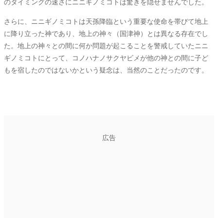
のタイミングの速さにニニギノミコトは驚きを隠せませんでした。
さらに、ニニギノミコトは天孫降臨という重要な使命を帯びて地上
に降り立った神であり、地上の神々（国津神）とは異なる存在でし
た。地上の神々との間に何か問題が起こることを警戒していたニニ
ギノミコトにとって、コノハナノサクヤビメが他の神との間に子ど
もを宿したのではないかという疑念は、当然のことだったのです。
広告