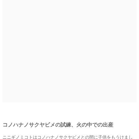
コノハナノサクヤビメの試練、火の中での出産
ニニギノミコトはコノハナノサクヤビメとの間に子供をもうけまし