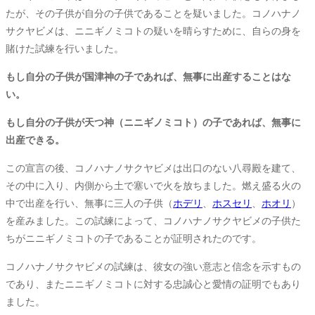
たが、その子供が自分の子供であることを疑いました。コノハナノ
サクヤビメは、ニニギノミコトの疑いを晴らすために、自らの身を
賭けた試練を行いました。
もし自分の子供が国津神の子であれば、無事に出産することはな
い。
もし自分の子供が天つ神（ニニギノミコト）の子であれば、無事に
出産できる。
この宣言の後、コノハナノサクヤビメは出口のない八尋殿を建て、
その中に入り、内側から土で塞いで火を放ちました。燃え盛る火の
中で出産を行い、無事に三人の子供（
ホデリ
、
ホスセリ
、
ホオリ
）
を産みました。この試練によって、コノハナノサクヤビメの子供た
ちがニニギノミコトの子であることが証明されたのです。
コノハナノサクヤビメの試練は、彼女の強い意志と信念を示すもの
であり、またニニギノミコトに対する忠誠心と愛情の証明でもあり
ました。