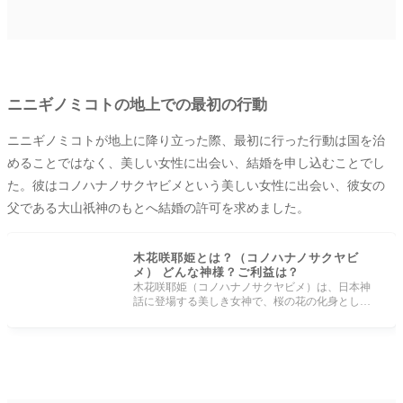
ニニギノミコトの地上での最初の行動
ニニギノミコトが地上に降り立った際、最初に行った行動は国を治
めることではなく、美しい女性に出会い、結婚を申し込むことでし
た。彼はコノハナノサクヤビメという美しい女性に出会い、彼女の
父である大山祇神のもとへ結婚の許可を求めました。
木花咲耶姫とは？（コノハナノサクヤビ
メ） どんな神様？ご利益は？
木花咲耶姫（コノハナノサクヤビメ）は、日本神
話に登場する美しき女神で、桜の花の化身として
知られています。彼女は山の神であ