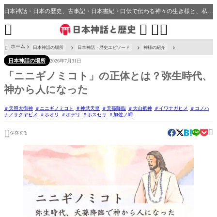
日本神話・日本の歴史、古事記・日本書紀・口伝で伝わる神々の生き様と、私たちの分野・生活、開運、神社との繋がり




ホーム
日本神話の場所
日本神話・歴史エピソード
神様の紹介

日本神話の場所
2026年7月31日
「ニニギノミコト」の正体とは？弥生時代、
神から人になった
天照大御神
ニニギノミコト
神武天皇
天孫降臨
大山祇神
イワナガヒメ
コノハ
ナノサクヤビメ
ホオリ
ホデリ
ホスセリ
加佐ノ岬


保存する