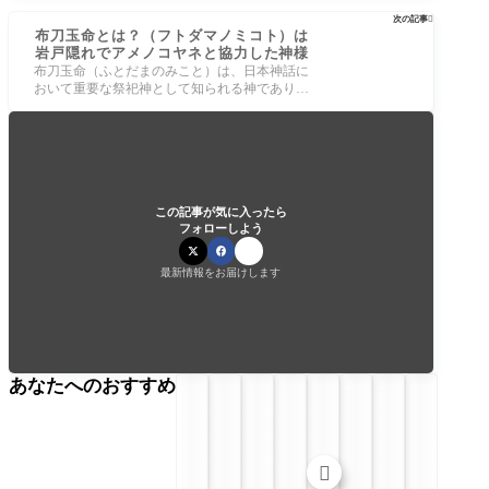
次の記事

布刀玉命とは？（フトダマノミコト）は
岩戸隠れでアメノコヤネと協力した神様
布刀玉命（ふとだまのみこと）は、日本神話に
おいて重要な祭祀神として知られる神であり、
特に天岩戸神話において天児屋命（あめ
この記事が気に入ったら
フォローしよう
最新情報をお届けします
あなたへのおすすめ
