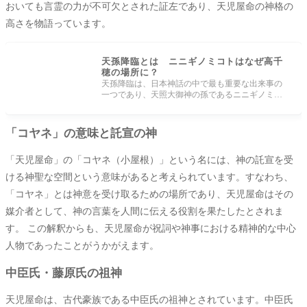
おいても言霊の力が不可欠とされた証左であり、天児屋命の神格の
高さを物語っています。
天孫降臨とは ニニギノミコトはなぜ高千
穂の場所に？
天孫降臨は、日本神話の中で最も重要な出来事の
一つであり、天照大御神の孫であるニニギノミコ
トが高天原から地上に降り立ちまし
「コヤネ」の意味と託宣の神
「天児屋命」の「コヤネ（小屋根）」という名には、神の託宣を受
ける神聖な空間という意味があると考えられています。すなわち、
「コヤネ」とは神意を受け取るための場所であり、天児屋命はその
媒介者として、神の言葉を人間に伝える役割を果たしたとされま
す。 この解釈からも、天児屋命が祝詞や神事における精神的な中心
人物であったことがうかがえます。
中臣氏・藤原氏の祖神
天児屋命は、古代豪族である中臣氏の祖神とされています。中臣氏