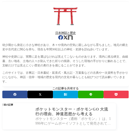
日本神話と歴史
幼少期から身近に小さな神社があり、木々や境内の空気に親しみながら育ちました。地元の郷土
史や古代史に関心を持ち、現在も年間30社以上の神社・史跡を訪ね歩いています。
神社や史跡には、実際に足を運ばなければ見えてこないものがあります。境内に残る碑文、由緒
書、古い地名、土地の人々が刻んできた祈りの痕跡。そうした現地の手がかりに触れることで、
文献だけでは見えにくい歴史の奥行きを感じることができます。
このサイトでは、古事記・日本書紀・延喜式・風土記・万葉集などの古典や一次資料を手がかり
にしながら、神話・信仰・地域の歴史を現代の文化や暮らしとも結びつけて読み解いていきま
す。
この記事を共有する

前の記事
ポケットモンスター・ポケモンGO 大流
行の理由、神道思想から考える
ポケットモンスター（通称「ポケモン」）は、1
996年にゲームボーイソフトとして発売されて以
来、日本国内のみならず世界中で長年