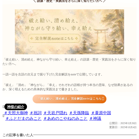
＼
語源・歴史・実践法をさらに深く知りたい方へ
／
「祓え給い、清め給え、神ながら守り給い、幸え給え」の語源・歴史・実践法をさらに深く知り
たい方へ。
一語一語を古語の次元まで掘り下げた完全解説をnoteで公開しています。
「祓え」「清め」「神ながら」「幸え」それぞれの語根が持つ本当の意味、なぜ効果があるの
か、深く唱えるための具体的な実践法まで書きました。

「祓え給い、清め給え」完全解説noteはこちら
神様の紹介

天照大御神
祝詞
天岩戸隠れ
天孫降臨
葦原中国

ふとだまのみこと
あめのこやねのみこと
神議
公開日：
2025年3月26日
更新日：
2025年10月4日
この記事を書いた人