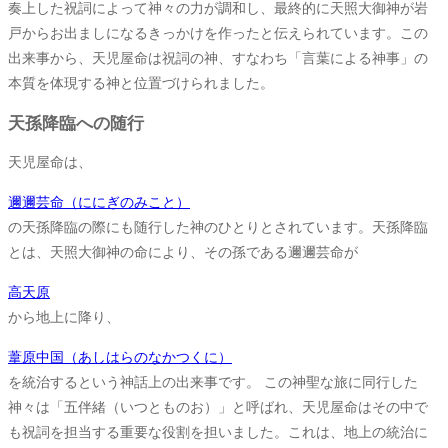
奏上した祝詞によって神々の力が調和し、最終的に天照大御神が岩
戸からお出ましになるきっかけを作ったと伝えられています。この
出来事から、天児屋命は祝詞の神、すなわち「言葉による神事」の
本質を体現する神と位置づけられました。
天孫降臨への随行
天児屋命は、
邇邇芸命（ににぎのみこと）
の天孫降臨の際にも随行した神のひとりとされています。天孫降臨
とは、天照大御神の命により、その孫である邇邇芸命が
高天原
から地上に降り、
葦原中国（あしはらのなかつくに）
を統治するという神話上の出来事です。 この神聖な旅に同行した
神々は「五伴緒（いつとものお）」と呼ばれ、天児屋命はその中で
も祝詞を担当する重要な役割を担いました。これは、地上の統治に