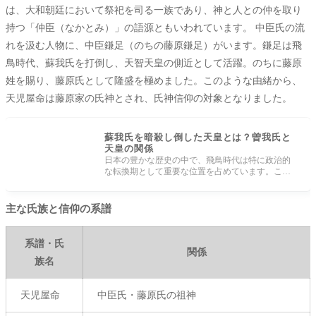
は、大和朝廷において祭祀を司る一族であり、神と人との仲を取り
持つ「仲臣（なかとみ）」の語源ともいわれています。 中臣氏の流
れを汲む人物に、中臣鎌足（のちの藤原鎌足）がいます。鎌足は飛
鳥時代、蘇我氏を打倒し、天智天皇の側近として活躍。のちに藤原
姓を賜り、藤原氏として隆盛を極めました。このような由緒から、
天児屋命は藤原家の氏神とされ、氏神信仰の対象となりました。
蘇我氏を暗殺し倒した天皇とは？曽我氏と
天皇の関係
日本の豊かな歴史の中で、飛鳥時代は特に政治的
な転換期として重要な位置を占めています。この
時代には、蘇我氏のような強力な豪
主な氏族と信仰の系譜
系譜・氏
関係
族名
天児屋命
中臣氏・藤原氏の祖神