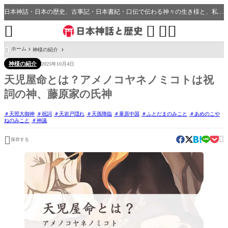
日本神話・日本の歴史、古事記・日本書紀・口伝で伝わる神々の生き様と、私たちの分野・生活、開運、神社との繋がり




ホーム
神様の紹介

神様の紹介
2025年10月4日
天児屋命とは？アメノコヤネノミコトは祝
詞の神、藤原家の氏神
天照大御神
祝詞
天岩戸隠れ
天孫降臨
葦原中国
ふとだまのみこと
あめのこや
ねのみこと
神議


保存する