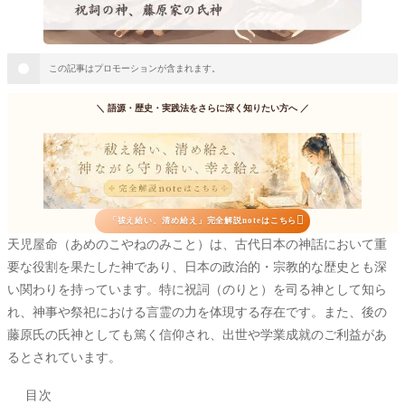
この記事はプロモーションが含まれます。
＼
語源・歴史・実践法をさらに深く知りたい方へ
／

「祓え給い、清め給え」完全解説noteはこちら
天児屋命（あめのこやねのみこと）は、古代日本の神話において重
要な役割を果たした神であり、日本の政治的・宗教的な歴史とも深
い関わりを持っています。特に祝詞（のりと）を司る神として知ら
れ、神事や祭祀における言霊の力を体現する存在です。また、後の
藤原氏の氏神としても篤く信仰され、出世や学業成就のご利益があ
るとされています。
目次