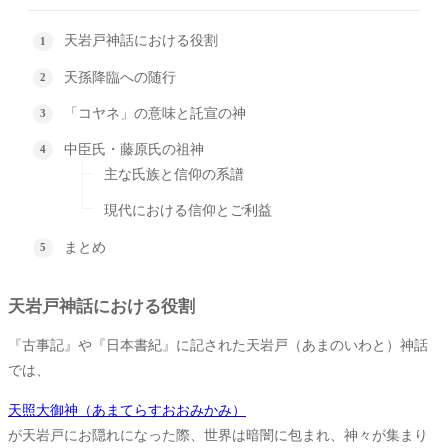
天岩戸神話における役割
天孫降臨への随行
「コヤネ」の意味と託宣の神
中臣氏・藤原氏の祖神
主な氏族と信仰の系譜
現代における信仰とご利益
まとめ
天岩戸神話における役割
『古事記』や『日本書紀』に記された天岩戸（あまのいわと）神話
では、
天照大御神（あまてらすおおみかみ）
が天岩戸にお隠れになった際、世界は暗闇に包まれ、神々が集まり