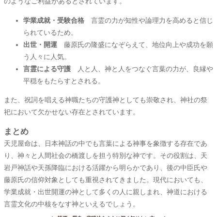
のようなご利益があるとされています。
学業成就・受験合格
言霊の力が知性や論理力を高めると信じ
られているため。
出世・開運
藤原氏の隆盛になぞらえて、地位向上や成功を願
う人々に人気。
言霊による守護
人と人、神と人をつなぐ言葉の力が、良縁や
平穏をもたらすとされる。
また、祝詞を唱える神職たちの守護神としても崇敬され、神社の祭
祀において欠かせない存在とされています。
まとめ
天児屋命は、日本神話の中でも言葉による神事を象徴する存在であ
り、神々と人間社会の橋渡しを担う特別な神です。その役割は、天
岩戸神話や天孫降臨における活躍から明らかであり、後の中臣氏や
藤原氏の信仰対象としても重視されてきました。現代においても、
学業成就・出世開運の神として多くの人に親しまれ、神道における
言霊文化の中核をなす神といえるでしょう。