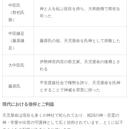
中臣氏
神と人を結ぶ役目を持ち、大和政権で祭祀を
（祭祀氏
司った
族）
中臣鎌足
（藤原鎌
藤原氏の祖。天児屋命を氏神として崇敬した
足）
伊勢神宮内宮の祭主家。天児屋命の後裔とさ
大中臣氏
れる
平安貴族社会で権勢を誇り、天児屋命を氏神
藤原氏
とすることで神威を背景に持った
現代における信仰とご利益
天児屋命は現在も多くの神社で祀られており、祝詞の神・言霊の
神・学業や出世の守護神として広く信仰されています。とくに以下