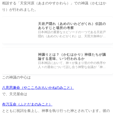
相談する「天安河原（あまのやすかわら）」での神議（かむはか
り）が行われました。
天岩戸隠れ（あめのいわどがくれ）伝説の
あらすじと場所の考察
日本神話の重要なエピソードの一つである天岩戸
隠れ（あめのいわどがくれ）は、天照大御神が岩
戸に隠れてしまい、世界が暗闇に包
神議りとは？（かむはかり）神様たちが議
論する意味、いつ行われるか
日本神話において、神々が集まり世の中の秩序や
人々の運命について話し合う神聖な会議が「神議
り（かむはかり）」です。特に有名
この神議の中心は
八意思兼命（やこころおもいかねのみこと）
で、天児屋命は
布刀玉命（ふとだまのみこと）
とともに祝詞を奏上し、神事を執り行った神とされています。彼の